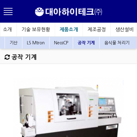
사소개
기술 보유현황
제조공정
생산설비
제품소개
기산
LS Mtron
NeoICP
공작 기계
음식물 처리기
공작 기계